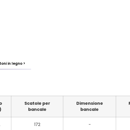
toni in legno >
o
Scatole per
Dimensione
)
bancale
bancale
2
172
-