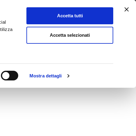
Cerca
oad
Contatti
Italian
▼
Accetta tutti
ial
tilizza
Accetta selezionati
Mostra dettagli