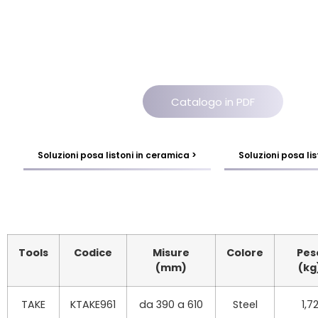
Catalogo in PDF
Soluzioni posa listoni in ceramica >
Soluzioni posa lis
Tools
Codice
Misure
Colore
Pes
(mm)
(kg
TAKE
KTAKE961
da 390 a 610
Steel
1,7