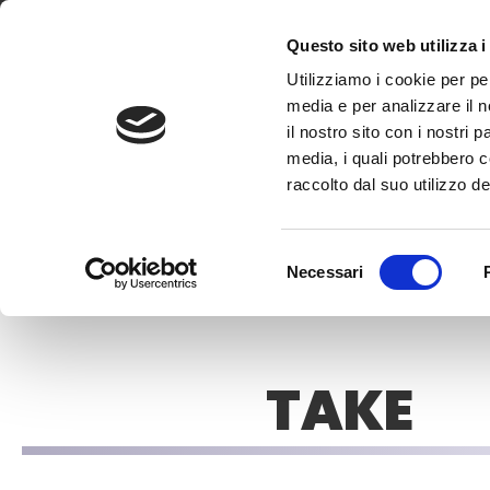
Questo sito web utilizza i
Utilizziamo i cookie per pe
media e per analizzare il n
Gamma
Tools
il nostro sito con i nostri 
media, i quali potrebbero 
raccolto dal suo utilizzo dei
Selezione
Necessari
Home
»
Prodotti
»
TOOLS
»
Take
del
consenso
TAKE