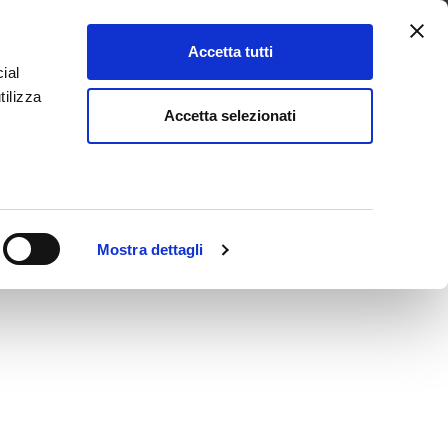
Cerca
oad
Contatti
Italian
▼
Accetta tutti
ial
tilizza
Accetta selezionati
Mostra dettagli