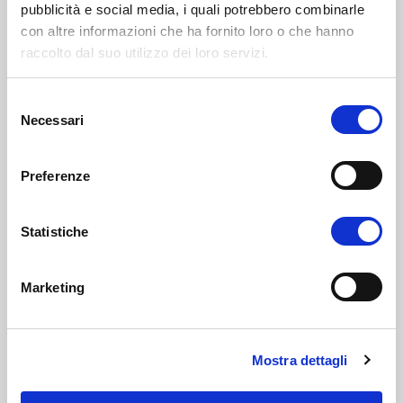
pubblicità e social media, i quali potrebbero combinarle
Grazie per essere stati con noi al
con altre informazioni che ha fornito loro o che hanno
CERSAIE 2024!
raccolto dal suo utilizzo dei loro servizi.
12 Ottobre 2024
Partecipare al CERSAIE 2024 è stata un’esperienza
Selezione
straordinaria, resa speciale anche dalla vostra
Necessari
del
partecipazione e dalle vostre visite alla nostra area
espositiva. Grazie per aver
consenso
LEGGI TUTTO >
Preferenze
Statistiche
Marketing
Mostra dettagli