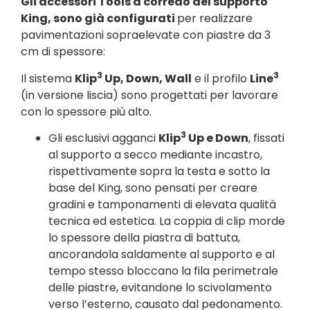
Gli accessori Tools a corredo del supporto
King, sono già configurati
per realizzare
pavimentazioni sopraelevate con piastre da 3
cm di spessore:
3
3
Il sistema
Klip
Up, Down, Wall
e il profilo
Line
(in versione liscia) sono progettati per lavorare
con lo spessore più alto.
3
Gli esclusivi agganci
Klip
Up e Down
, fissati
al supporto a secco mediante incastro,
rispettivamente sopra la testa e sotto la
base del King, sono pensati per creare
gradini e tamponamenti di elevata qualità
tecnica ed estetica. La coppia di clip morde
lo spessore della piastra di battuta,
ancorandola saldamente al supporto e al
tempo stesso bloccano la fila perimetrale
delle piastre, evitandone lo scivolamento
verso l’esterno, causato dal pedonamento.