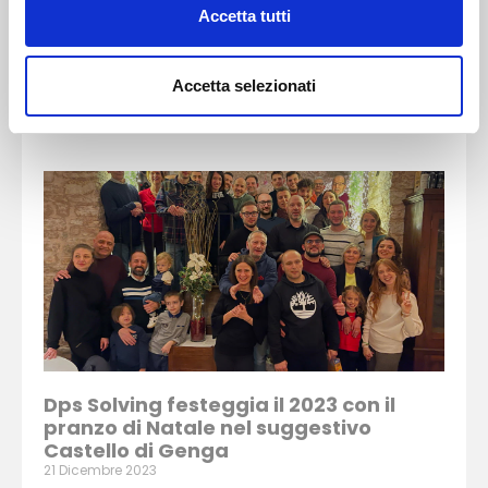
TRANING CENTER
Accetta tutti
21 Marzo 2024
Venerdì 2 Febbraio, Dps Solving ha organizzato il
primo Training Center nella sede di Cologna Veneta.
Accetta selezionati
LEGGI TUTTO >
Dps Solving festeggia il 2023 con il
pranzo di Natale nel suggestivo
Castello di Genga
21 Dicembre 2023