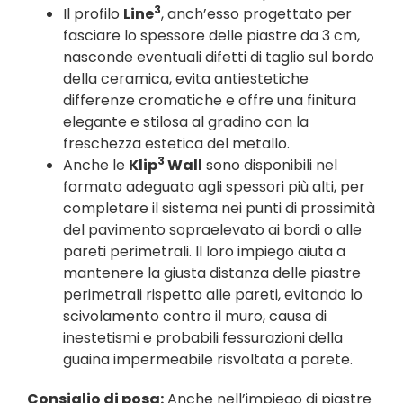
3
Il profilo
Line
, anch’esso progettato per
fasciare lo spessore delle piastre da 3 cm,
nasconde eventuali difetti di taglio sul bordo
della ceramica, evita antiestetiche
differenze cromatiche e offre una finitura
elegante e stilosa al gradino con la
freschezza estetica del metallo.
3
Anche le
Klip
Wall
sono disponibili nel
formato adeguato agli spessori più alti, per
completare il sistema nei punti di prossimità
del pavimento sopraelevato ai bordi o alle
pareti perimetrali. Il loro impiego aiuta a
mantenere la giusta distanza delle piastre
perimetrali rispetto alle pareti, evitando lo
scivolamento contro il muro, causa di
inestetismi e probabili fessurazioni della
guaina impermeabile risvoltata a parete.
Consiglio di posa:
Anche nell’impiego di piastre