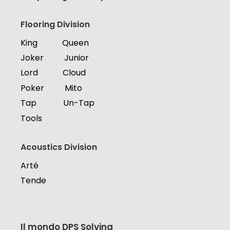
Flooring Division
King
Queen
Joker
Junior
Lord
Cloud
Poker
Mito
Tap
Un-Tap
Tools
Acoustics Division
Arté
Tende
Il mondo DPS Solving