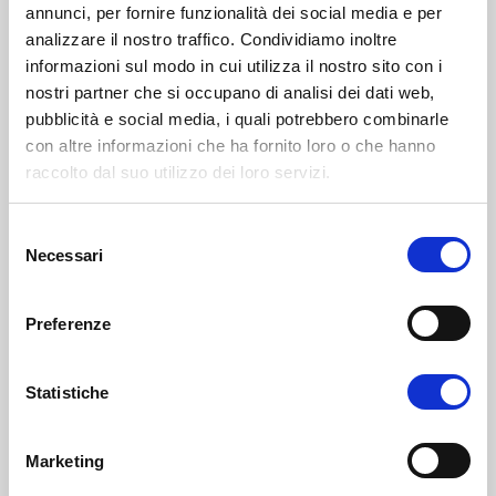
annunci, per fornire funzionalità dei social media e per
analizzare il nostro traffico. Condividiamo inoltre
informazioni sul modo in cui utilizza il nostro sito con i
nostri partner che si occupano di analisi dei dati web,
pubblicità e social media, i quali potrebbero combinarle
con altre informazioni che ha fornito loro o che hanno
raccolto dal suo utilizzo dei loro servizi.
Selezione
Grazie per essere stati con noi al
Necessari
del
CERSAIE 2024!
consenso
12 Ottobre 2024
Partecipare al CERSAIE 2024 è stata un’esperienza
Preferenze
straordinaria, resa speciale anche dalla vostra
partecipazione e dalle vostre visite alla nostra area
Statistiche
espositiva. Grazie per aver
LEGGI TUTTO >
Marketing