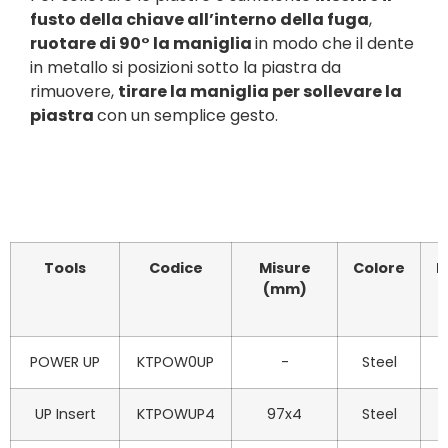
fusto della chiave all’interno della fuga
,
ruotare di 90° la maniglia
in modo che il dente
in metallo si posizioni sotto la piastra da
rimuovere,
tirare la maniglia per sollevare la
piastra
con un semplice gesto.
Tools
Codice
Misure
Colore
P
(mm)
(
POWER UP
KTPOW0UP
-
Steel
0
UP Insert
KTPOWUP4
97x4
Steel