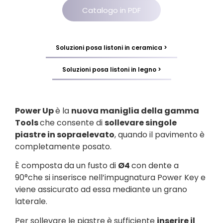
Catalogo in PDF
Soluzioni posa listoni in ceramica >
Soluzioni posa listoni in legno >
Power Up
è la
nuova maniglia della gamma
Tools
che consente di
sollevare singole
piastre in sopraelevato
, quando il pavimento è
completamente posato.
È composta da un fusto di
Ø4
con dente a
90°che si inserisce nell’impugnatura Power Key e
viene assicurato ad essa mediante un grano
laterale.
Per sollevare le piastre è sufficiente
inserire il