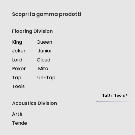
Scopri la gamma prodotti
Flooring Division
King
Queen
Joker
Junior
Lord
Cloud
Poker
Mito
Tap
Un-Tap
Tools
Tutti i Tools >
Acoustics Division
Arté
Tende