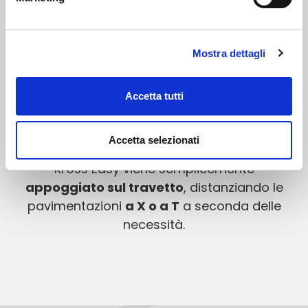
crocette per posa
con Rail Strip
Mostra dettagli
Per distanziare e mantenere in posizione
listoni e piastre ceramiche sulla
Accetta tutti
sottostruttura con i
travetti Rail Strip
dotati
di
nastro antiscivolo e antirumore
, si
utilizza il distanziatore Kross Easy.
Accetta selezionati
Kross Easy viene semplicemente
appoggiato sul travetto
, distanziando le
pavimentazioni
a X o a T
a seconda delle
necessità.