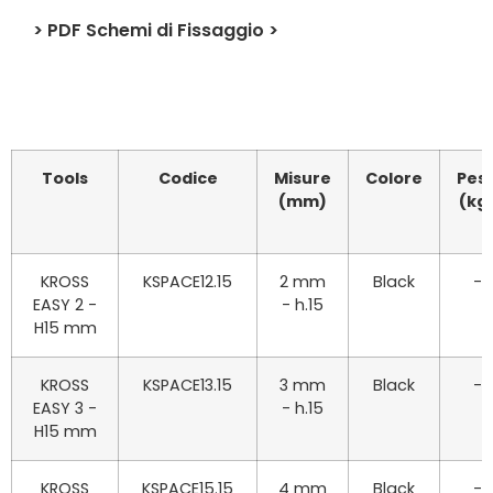
> PDF Schemi di Fissaggio >
Tools
Codice
Misure
Colore
Pes
(mm)
(kg
KROSS
KSPACE12.15
2 mm
Black
-
EASY 2 -
- h.15
H15 mm
KROSS
KSPACE13.15
3 mm
Black
-
EASY 3 -
- h.15
H15 mm
KROSS
KSPACE15.15
4 mm
Black
-