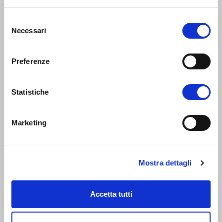
Selezione
Necessari
del
consenso
Preferenze
Contattaci
Statistiche
Sede legale:
Via Gallodoro, 57
60035 Jesi (AN) - Italy
Marketing
Sede produzione:
Via Pian di Morro II, 15
60043 Cerreto d’Esi (AN)
Mostra dettagli
Sede commerciale & logistica:
Accetta tutti
Viale Commercio, 17
37044 Cologna Veneta (VR)