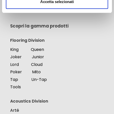
Accetta selezionati
Tel. +39 0442 412042
Mail: info@dpssolving.com
Scopri la gamma prodotti
Flooring Division
King
Queen
Joker
Junior
Lord
Cloud
Poker
Mito
Tap
Un-Tap
Tools
Acoustics Division
Arté