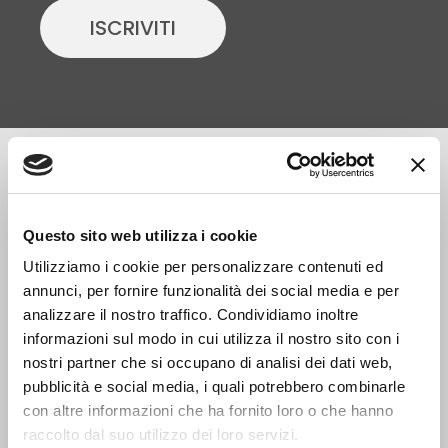
ISCRIVITI
Questo sito web utilizza i cookie
Utilizziamo i cookie per personalizzare contenuti ed
annunci, per fornire funzionalità dei social media e per
analizzare il nostro traffico. Condividiamo inoltre
informazioni sul modo in cui utilizza il nostro sito con i
DPS Solving
produce interamente in Italia
nostri partner che si occupano di analisi dei dati web,
soluzioni tecnologicamente evolute,
ad
pubblicità e social media, i quali potrebbero combinarle
altissimo grado di innovazione, per
con altre informazioni che ha fornito loro o che hanno
l’architettura
outdoor
e il
comfort acustico
raccolto dal suo utilizzo dei loro servizi.
indoor
.